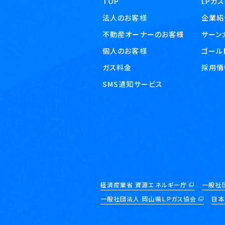
TOP
LPガ
法人のお客様
企業紹
不動産オーナーのお客様
サーン
個人のお客様
ゴール
ガス料金
採用情
SMS通知サービス
経済産業省 資源エネルギー庁
一般社
一般社団法人 岡山県ＬＰガス協会
日本