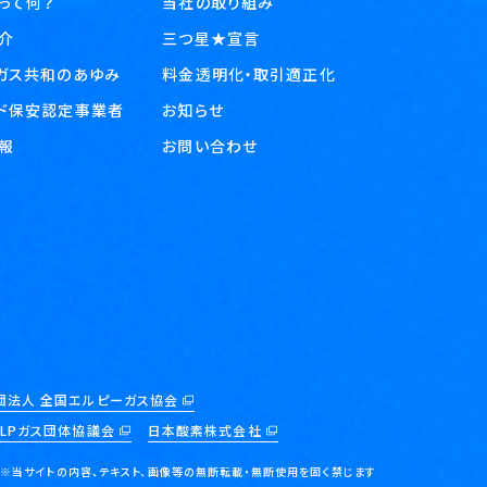
スって何？
当社の取り組み
介
三つ星★宣言
ガス共和のあゆみ
料金透明化・取引適正化
ド保安認定事業者
お知らせ
報
お問い合わせ
団法人 全国エルピーガス協会
LPガス団体協議会
日本酸素株式会社
※当サイトの内容、テキスト、画像等の
無断転載・無断使用を固く禁じます