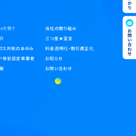
スって何？
当社の取り組み
お問い合わせ
介
三つ星★宣言
ガス共和のあゆみ
料金透明化・取引適正化
ド保安認定事業者
お知らせ
報
お問い合わせ