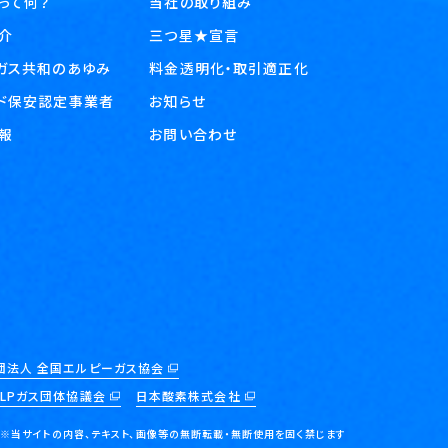
スって何？
当社の取り組み
介
三つ星★宣言
ガス共和のあゆみ
料金透明化・取引適正化
ド保安認定事業者
お知らせ
報
お問い合わせ
団法人 全国エルピーガス協会
LPガス団体協議会
日本酸素株式会社
※当サイトの内容、テキスト、画像等の
無断転載・無断使用を固く禁じます