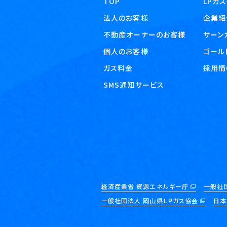
TOP
LPガ
法人のお客様
企業紹
不動産オーナーのお客様
サーン
個人のお客様
ゴール
ガス料金
採用情
SMS通知サービス
経済産業省 資源エネルギー庁
一般社
一般社団法人 岡山県ＬＰガス協会
日本